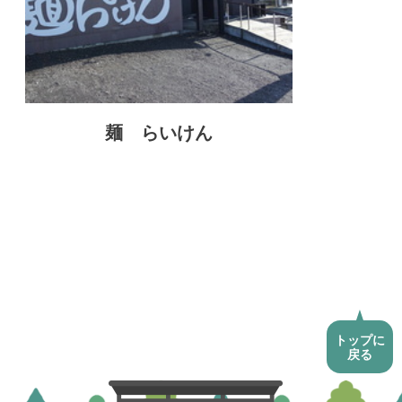
麺 らいけん
トップに
戻る