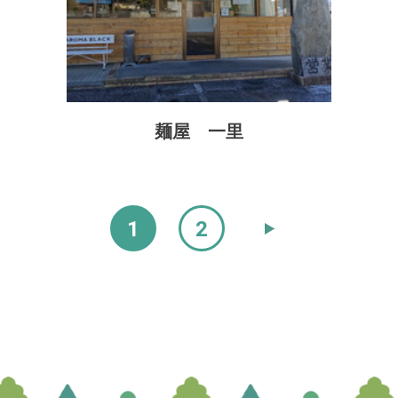
麺屋 一里
1
2