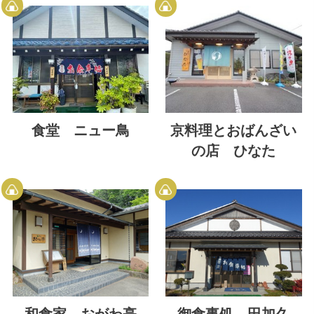
食堂 ニュー鳥
京料理とおばんざい
の店 ひなた
和食家 おがわ亭
御食事処 田加久