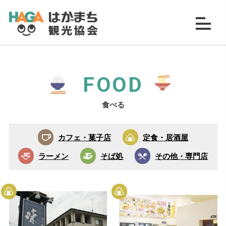
FOOD
食べる
カフェ・菓子店
定食・居酒屋
ラーメン
そば処
その他・専門店