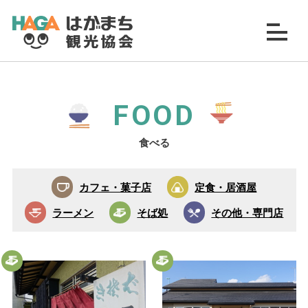
FOOD
食べる
カフェ・菓子店
定食・居酒屋
ラーメン
そば処
その他・専門店