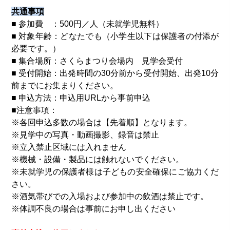
共通事項
■ 参加費 ：500円／人（未就学児無料）
■ 対象年齢：どなたでも（小学生以下は保護者の付添が
必要です。）
■ 集合場所：さくらまつり会場内 見学会受付
■ 受付開始：出発時間の30分前から受付開始、出発10分
前までにお集まりください。
■ 申込方法：申込用URLから事前申込
■注意事項：
※各回申込多数の場合は【先着順】となります。
※見学中の写真・動画撮影、録音は禁止
※立入禁止区域には入れません
※機械・設備・製品には触れないでください。
※未就学児の保護者様は子どもの安全確保にご協力くだ
さい。
※酒気帯びでの入場および参加中の飲酒は禁止です。
※体調不良の場合は事前にお申し出ください