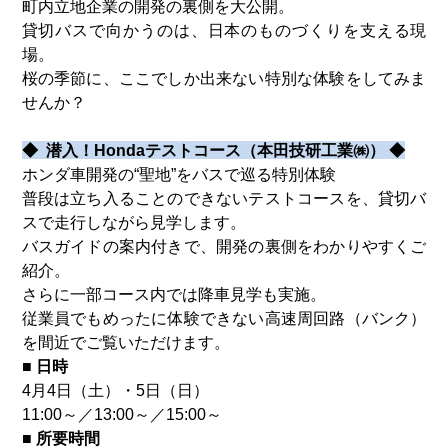
町内立地企業の開発の裏側を大公開。
貸切バスで向かうのは、日本のものづくりを支える現
場。
桜の季節に、ここでしか出来ない特別な体験をしてみま
せんか？
◆ 潜入！Hondaテストコース（本田技研工業㈱） ◆
ホンダ車開発の“聖地”をバスで巡る特別体験
普段は立ち入ることのできないテストコースを、貸切バ
スで走行しながら見学します。
バスガイドの案内付きで、開発の裏側をわかりやすくご
紹介。
さらに一部コース内では降車見学も実施。
従業員でもめったに体験できない高速周回路（バンク）
を
間近でご覧いただけます。
■ 日時
4月4日（土）・5日（日）
11:00～／13:00～／15:00～
■ 所要時間