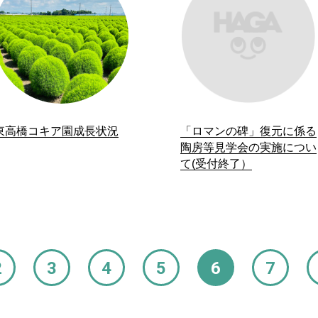
東高橋コキア園成長状況
「ロマンの碑」復元に係る
陶房等見学会の実施につい
て(受付終了）
2
3
4
5
6
7