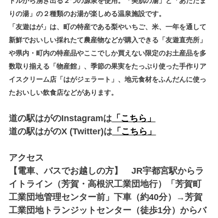
トルから湧き出る２つの源泉を使用。「美肌の湯」と「あたたま
りの湯」の２種類のお湯が楽しめる温泉施設です。
「友遊はが」は、町の特産である梨やいちご、米、一年を通して
新鮮でおいしい採れたて農産物などが購入できる「友遊直売所」
や県内・町内の特産品やここでしか買えない限定のお土産品を多
数取り揃える「物産館」、季節の果実をたっぷり使った手作りア
イスクリーム店「はがジェラート」、地元食材をふんだんに使っ
たおいしい飲食店などがあります。
道の駅はがのInstagramは
「こちら」
道の駅はがのX (Twitter)は
「こちら」
アクセス
【電車、バスでお越しの方】 JR宇都宮駅からラ
イトライン（芳賀・高根沢工業団地行）「芳賀町
工業団地管理センター前」下車（約40分）→芳賀
工業団地トランジットセンター（徒歩1分）からバ