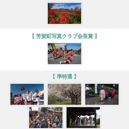
【 芳賀町写真クラブ会長賞 】
【 準特選 】