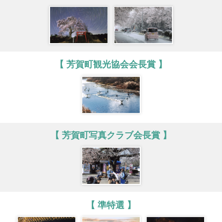
【 芳賀町観光協会会長賞 】
【 芳賀町写真クラブ会長賞 】
【 準特選 】